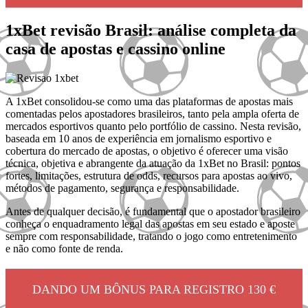
1xBet revisão Brasil: análise completa da
casa de apostas e cassino online
A 1xBet consolidou-se como uma das plataformas de apostas mais
comentadas pelos apostadores brasileiros, tanto pela ampla oferta de
mercados esportivos quanto pelo portfólio de cassino. Nesta revisão,
baseada em 10 anos de experiência em jornalismo esportivo e
cobertura do mercado de apostas, o objetivo é oferecer uma visão
técnica, objetiva e abrangente da atuação da 1xBet no Brasil: pontos
fortes, limitações, estrutura de odds, recursos para apostas ao vivo,
métodos de pagamento, segurança e responsabilidade.
Antes de qualquer decisão, é fundamental que o apostador brasileiro
conheça o enquadramento legal das apostas em seu estado e aposte
sempre com responsabilidade, tratando o jogo como entretenimento
e não como fonte de renda.
DANDO UM BÔNUS PARA REGISTRO 130 €