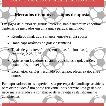
Mercados disponíveis e tipos de apostas
Em jogos de futebol de grande interesse, não é incomum encontrar
centenas de mercados em uma única partida, incluindo:
Resultado final, dupla chance, empate anula aposta
Handicaps asiáticos de gols e escanteios
Totais de gols (over/under) em linhas fracionadas (por
exemplo, 2,25; 2,75)
Apostas em jogadores (marcar gol, chutes a gol, cartões,
quando disponíveis)
Escanteios, cartões, resultado por tempo, placar exato, entre
outros
Para apostadores mais experientes, a presença de handicaps asiáticos
bem distribuídos é um ponto relevante, pois permite uma gestão de
risco mais refinada e a construção de estratégias estatisticamente
consistentes.