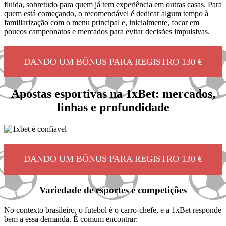
fluida, sobretudo para quem já tem experiência em outras casas. Para
quem está começando, o recomendável é dedicar algum tempo à
familiarização com o menu principal e, inicialmente, focar em
poucos campeonatos e mercados para evitar decisões impulsivas.
DANDO UM BÔNUS PARA REGISTRO 130 €
Apostas esportivas na 1xBet: mercados,
linhas e profundidade
DANDO UM BÔNUS PARA REGISTRO 130 €
Variedade de esportes e competições
No contexto brasileiro, o futebol é o carro-chefe, e a 1xBet responde
bem a essa demanda. É comum encontrar: