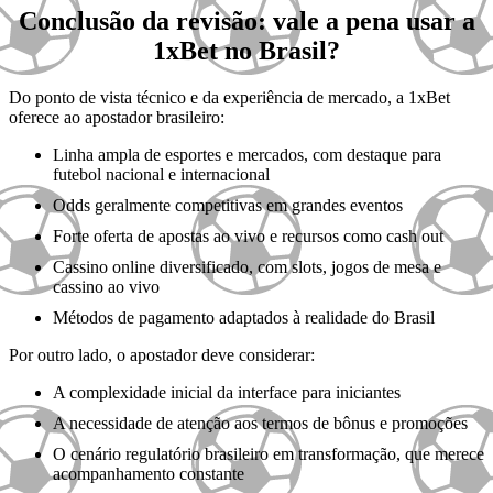
Conclusão da revisão: vale a pena usar a
1xBet no Brasil?
Do ponto de vista técnico e da experiência de mercado, a 1xBet
oferece ao apostador brasileiro:
Linha ampla de esportes e mercados, com destaque para
futebol nacional e internacional
Odds geralmente competitivas em grandes eventos
Forte oferta de apostas ao vivo e recursos como cash out
Cassino online diversificado, com slots, jogos de mesa e
cassino ao vivo
Métodos de pagamento adaptados à realidade do Brasil
Por outro lado, o apostador deve considerar:
A complexidade inicial da interface para iniciantes
A necessidade de atenção aos termos de bônus e promoções
O cenário regulatório brasileiro em transformação, que merece
acompanhamento constante